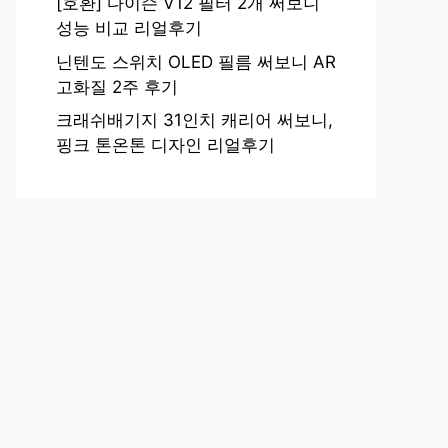
[호환] 다이슨 V12 필터 2개 써보니
성능 비교 리얼후기
닌텐도 스위치 OLED 필름 써보니 AR
고화질 2주 후기
크래쉬배기지 31인치 캐리어 써보니,
핑크 톤온톤 디자인 리얼후기