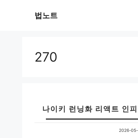
컨
텐
법노트
츠
로
건
너
뛰
270
기
나이키 런닝화 리액트 인피니
2026-05-