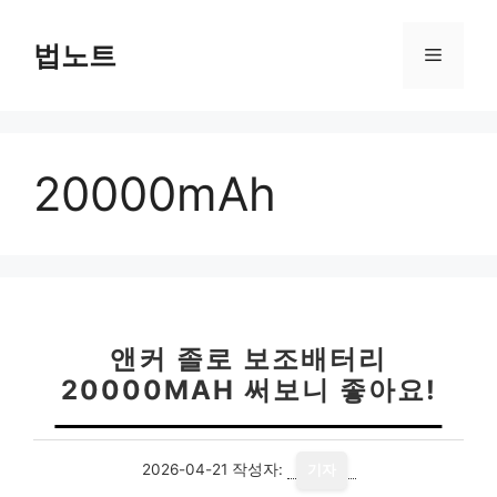
컨
텐
법노트
메
츠
로
뉴
건
너
20000mAh
뛰
기
앤커 졸로 보조배터리
20000MAH 써보니 좋아요!
2026-04-21
작성자:
기자