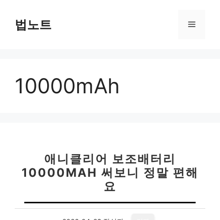
컨
텐
법노트
메
츠
로
뉴
건
너
10000mAh
뛰
기
애니클리어 보조배터리
10000MAH 써보니 정말 편해
요