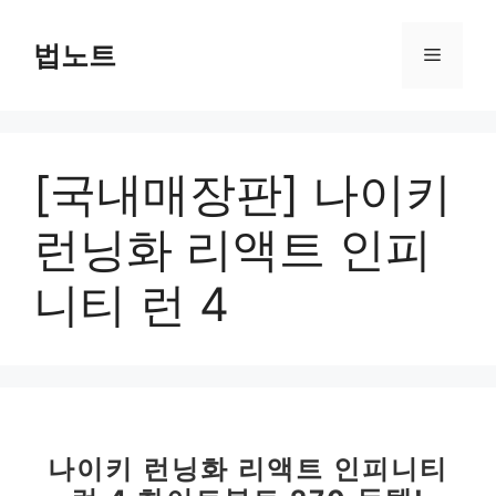
컨
텐
법노트
메
츠
로
뉴
건
너
[국내매장판] 나이키
뛰
기
런닝화 리액트 인피
니티 런 4
나이키 런닝화 리액트 인피니티