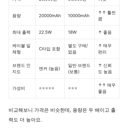
↑↑ 훨씬
용량
20000mAh
10000mAh
큼
최대 출력
22.5W
18W
↑ 좋음
케이블 일
별도 구매/
↑ 매우
C타입 포함
체형
없음
편리
브랜드 인
일반 브랜드
↑ 신뢰
앤커 (높음)
지도
(보통)
도 높음
↑↑ 매우
가성비
⭐⭐⭐⭐⭐
⭐⭐⭐
좋음
비교해보니 가격은 비슷한데,
용량은 두 배
이고
출
력도 더 높아요
.