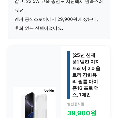
같고,
22.5W
고속 충전도 지원해서 만족스러
워요.
앤커 공식스토어에서
29,900원
에 샀는데,
후회 없는 선택이었어요.
[25년 신제
품] 벨킨 이지
트레이 2.0 울
트라 강화유
리 필름 아이
폰16 프로 맥
스, 1매입
벨킨공식몰
39,900원