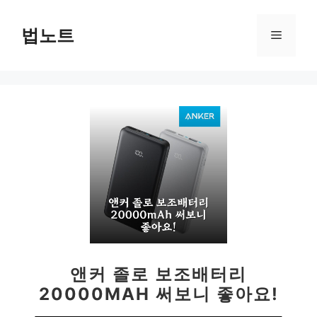
컨
텐
법노트
메
츠
로
뉴
건
너
뛰
기
앤커 졸로 보조배터리
20000MAH 써보니 좋아요!