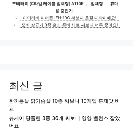
조배터리 (C타입 케이블 일체형) A110E
,
일체형
,
휴대
용 충전기
아이리버 이어폰 IEH-10C 써보니 음질 대박이에요!
쪼비 살균기 3종 출산 준비 세트 써보니 너무 좋아요!
최신 글
한끼통살 닭가슴살 10종 써보니 10개입 훈제맛 비
교
뉴케어 당플랜 3종 36개 써보니 영양 밸런스 잡았
어요