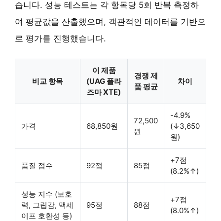
습니다. 성능 테스트는 각 항목당 5회 반복 측정하
여 평균값을 산출했으며, 객관적인 데이터를 기반으
로 평가를 진행했습니다.
이 제품
경쟁 제
비교 항목
(UAG 플라
차이
품 평균
즈마 XTE)
-4.9%
72,500
가격
68,850원
(↓3,650
원
원)
+7점
품질 점수
92점
85점
(8.2%↑)
성능 지수 (보호
+7점
력, 그립감, 맥세
95점
88점
(8.0%↑)
이프 호환성 등)