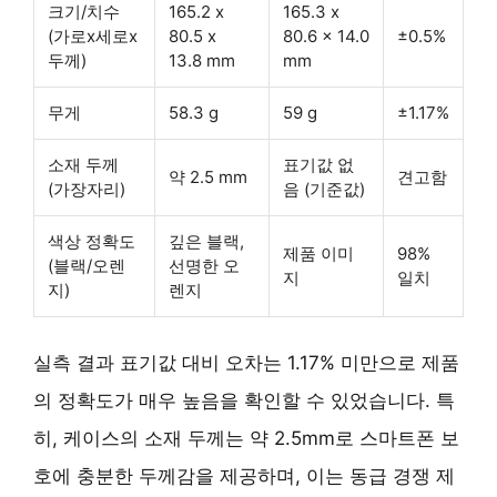
크기/치수
165.2 x
165.3 x
(가로x세로x
80.5 x
80.6 x 14.0
±0.5%
두께)
13.8 mm
mm
무게
58.3 g
59 g
±1.17%
소재 두께
표기값 없
약 2.5 mm
견고함
(가장자리)
음 (기준값)
색상 정확도
깊은 블랙,
제품 이미
98%
(블랙/오렌
선명한 오
지
일치
지)
렌지
실측 결과 표기값 대비 오차는 1.17% 미만으로 제품
의 정확도가 매우 높음을 확인할 수 있었습니다. 특
히, 케이스의 소재 두께는 약 2.5mm로 스마트폰 보
호에 충분한 두께감을 제공하며, 이는 동급 경쟁 제