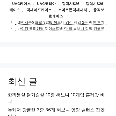
고
그
UAG케이스
,
UAG코리아
,
갤럭시S26
,
갤럭시S26
리
케이스
,
맥세이프케이스
,
스마트폰액세서리
,
충격보
호케이스
갤럭시북5 프로 32GB 써보니 영상 작업 2주 써본 후기
나이키 엘리멘탈 웨이스트백 한 달 써보니 정말 편해요
최신 글
한끼통살 닭가슴살 10종 써보니 10개입 훈제맛 비
교
뉴케어 당플랜 3종 36개 써보니 영양 밸런스 잡았