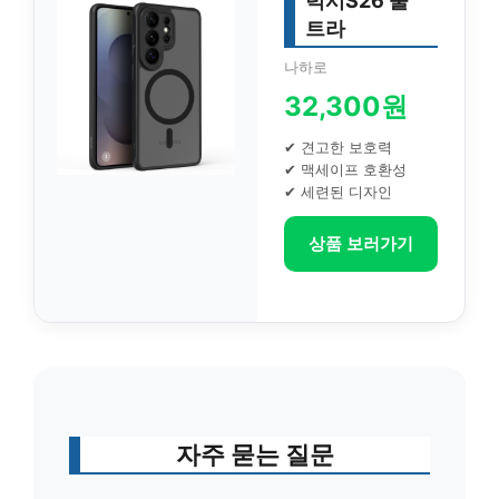
럭시S26 울
트라
나하로
32,300원
✔ 견고한 보호력
✔ 맥세이프 호환성
✔ 세련된 디자인
상품 보러가기
자주 묻는 질문