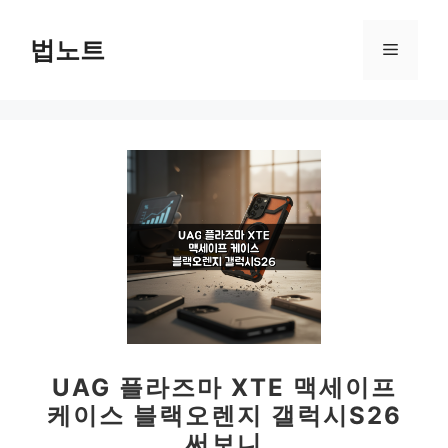
컨
텐
법노트
메
츠
로
뉴
건
너
뛰
기
UAG 플라즈마 XTE 맥세이프
케이스 블랙오렌지 갤럭시S26
써보니