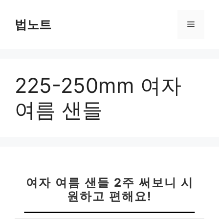
컨
텐
법노트
메
츠
로
뉴
건
너
225-250mm 여자
뛰
기
여름 샌들
여자 여름 샌들 2주 써보니 시
원하고 편해요!