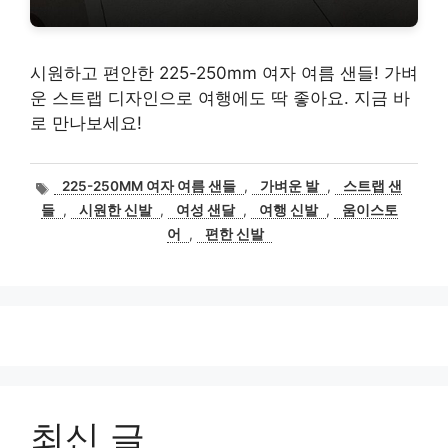
시원하고 편안한 225-250mm 여자 여름 샌들! 가벼
운 스트랩 디자인으로 여행에도 딱 좋아요. 지금 바
로 만나보세요!
태
225-250MM 여자 여름 샌들
,
가벼운 발
,
스트랩 샌
그
들
,
시원한 신발
,
여성 샌달
,
여행 신발
,
움이스토
어
,
편한 신발
최신 글