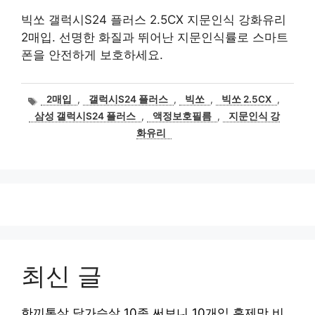
빅쏘 갤럭시S24 플러스 2.5CX 지문인식 강화유리
2매입. 선명한 화질과 뛰어난 지문인식률로 스마트
폰을 안전하게 보호하세요.
태
2매입
,
갤럭시S24 플러스
,
빅쏘
,
빅쏘 2.5CX
,
그
삼성 갤럭시S24 플러스
,
액정보호필름
,
지문인식 강
화유리
최신 글
한끼통살 닭가슴살 10종 써보니 10개입 훈제맛 비