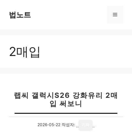
컨
텐
법노트
메
츠
로
뉴
건
너
2매입
뛰
기
랩씨 갤럭시S26 강화유리 2매
입 써보니
2026-05-22
작성자:
기자