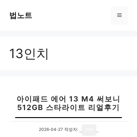
컨
텐
법노트
메
츠
로
뉴
건
너
13인치
뛰
기
아이패드 에어 13 M4 써보니
512GB 스타라이트 리얼후기
2026-04-27
작성자:
기자