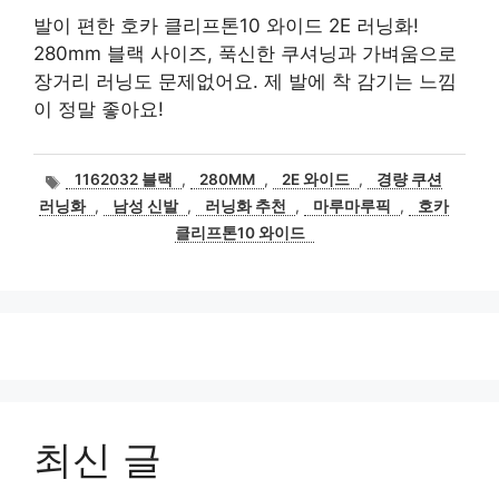
발이 편한 호카 클리프톤10 와이드 2E 러닝화!
280mm 블랙 사이즈, 푹신한 쿠셔닝과 가벼움으로
장거리 러닝도 문제없어요. 제 발에 착 감기는 느낌
이 정말 좋아요!
태
1162032 블랙
,
280MM
,
2E 와이드
,
경량 쿠션
그
러닝화
,
남성 신발
,
러닝화 추천
,
마루마루픽
,
호카
클리프톤10 와이드
최신 글