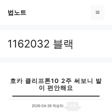
컨
텐
법노트
메
츠
로
뉴
건
너
1162032 블랙
뛰
기
호카 클리프톤10 2주 써보니 발
이 편안해요
2026-04-26
작성자:
기자