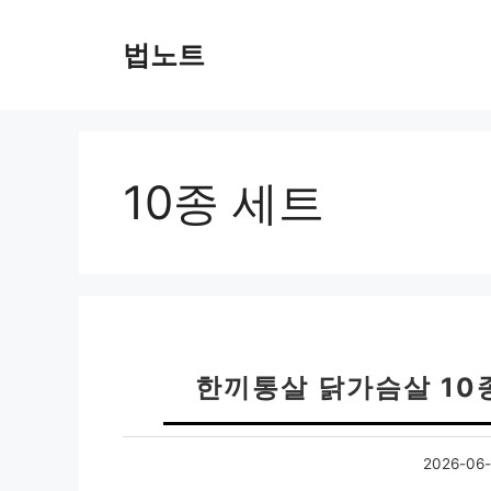
컨
텐
법노트
츠
로
건
너
뛰
10종 세트
기
한끼통살 닭가슴살 10
2026-06-