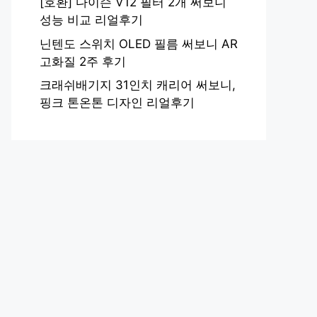
[호환] 다이슨 V12 필터 2개 써보니
성능 비교 리얼후기
닌텐도 스위치 OLED 필름 써보니 AR
고화질 2주 후기
크래쉬배기지 31인치 캐리어 써보니,
핑크 톤온톤 디자인 리얼후기