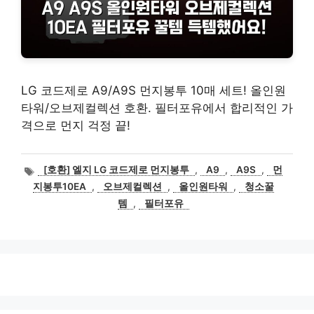
LG 코드제로 A9/A9S 먼지봉투 10매 세트! 올인원
타워/오브제컬렉션 호환. 필터포유에서 합리적인 가
격으로 먼지 걱정 끝!
태
[호환] 엘지 LG 코드제로 먼지봉투
,
A9
,
A9S
,
먼
그
지봉투10EA
,
오브제컬렉션
,
올인원타워
,
청소꿀
템
,
필터포유