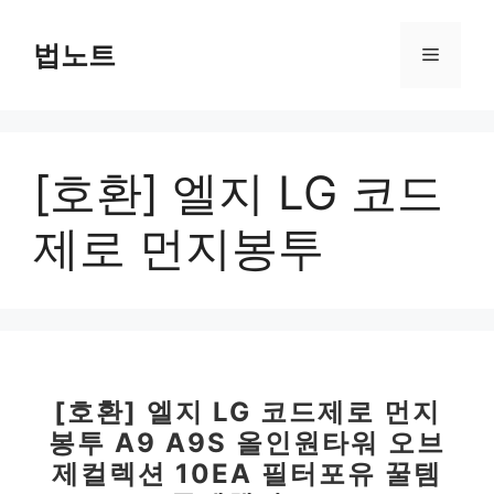
컨
텐
법노트
메
츠
로
뉴
건
너
[호환] 엘지 LG 코드
뛰
기
제로 먼지봉투
[호환] 엘지 LG 코드제로 먼지
봉투 A9 A9S 올인원타워 오브
제컬렉션 10EA 필터포유 꿀템