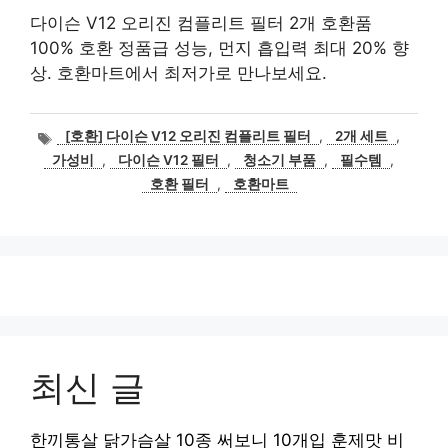
다이슨 V12 오리진 컴플리트 필터 2개 호환품
100% 호환 정품급 성능, 먼지 흡입력 최대 20% 향
상. 호환마트에서 최저가로 만나보세요.
태
[호환] 다이슨 V12 오리진 컴플리트 필터
,
2개 세트
,
그
가성비
,
다이슨 V12 필터
,
청소기 부품
,
필수템
,
호환 필터
,
호환마트
최신 글
한끼통살 닭가슴살 10종 써보니 10개입 훈제맛 비