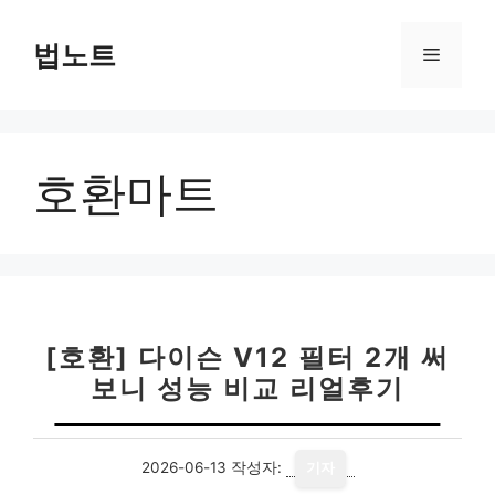
컨
텐
법노트
메
츠
로
뉴
건
너
호환마트
뛰
기
[호환] 다이슨 V12 필터 2개 써
보니 성능 비교 리얼후기
2026-06-13
작성자:
기자