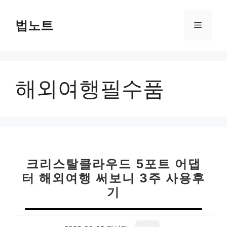
컨
텐
법노트
메
츠
로
뉴
건
너
해외여행필수품
뛰
기
크리스탈클라우드 5포트 어댑
터 해외여행 써보니 3주 사용후
기