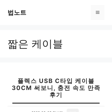
컨
텐
법노트
메
츠
로
뉴
건
너
짧은 케이블
뛰
기
플렉스 USB C타입 케이블
30CM 써보니, 충전 속도 만족
후기