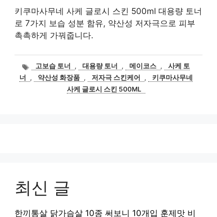
키쿠마사무네 사케 글로시 스킨 500ml 대용량 토너
로 7가지 보습 성분 함유, 약산성 저자극으로 피부
촉촉하게 가꿔줍니다.
태
고보습 토너
,
대용량 토너
,
메이코스
,
사케 토
그
너
,
약산성 화장품
,
저자극 스킨케어
,
키쿠마사무네
사케 글로시 스킨 500ML
최신 글
한끼통살 닭가슴살 10종 써보니 10개입 훈제맛 비