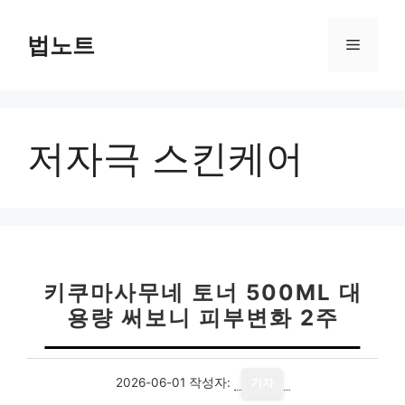
컨
텐
법노트
메
츠
로
뉴
건
너
저자극 스킨케어
뛰
기
키쿠마사무네 토너 500ML 대
용량 써보니 피부변화 2주
2026-06-01
작성자:
기자