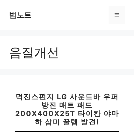
컨
텐
법노트
메
츠
로
뉴
건
너
음질개선
뛰
기
덕진스펀지 LG 사운드바 우퍼
방진 매트 패드
200X400X25T 타이칸 야마
하 삼미 꿀템 발견!