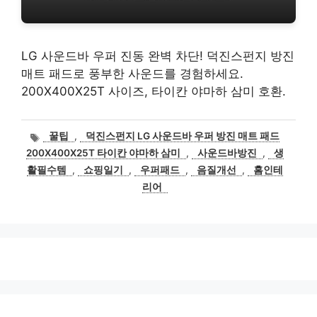
LG 사운드바 우퍼 진동 완벽 차단! 덕진스펀지 방진
매트 패드로 풍부한 사운드를 경험하세요.
200X400X25T 사이즈, 타이칸 야마하 삼미 호환.
태
꿀팁
,
덕진스펀지 LG 사운드바 우퍼 방진 매트 패드
그
200X400X25T 타이칸 야마하 삼미
,
사운드바방진
,
생
활필수템
,
쇼핑일기
,
우퍼패드
,
음질개선
,
홈인테
리어