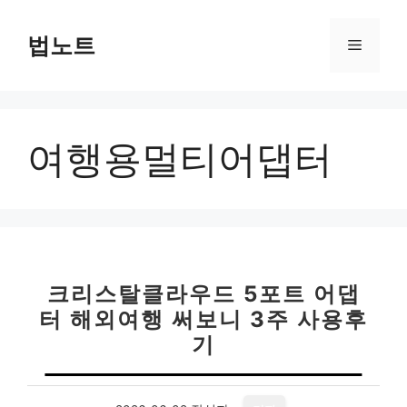
컨
텐
법노트
메
츠
로
뉴
건
너
여행용멀티어댑터
뛰
기
크리스탈클라우드 5포트 어댑
터 해외여행 써보니 3주 사용후
기