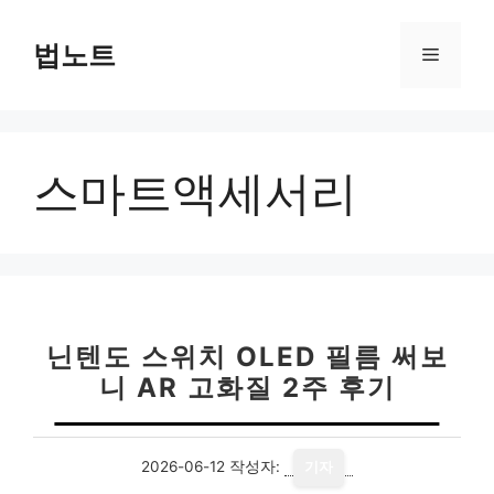
컨
텐
법노트
메
츠
로
뉴
건
너
스마트액세서리
뛰
기
닌텐도 스위치 OLED 필름 써보
니 AR 고화질 2주 후기
2026-06-12
작성자:
기자