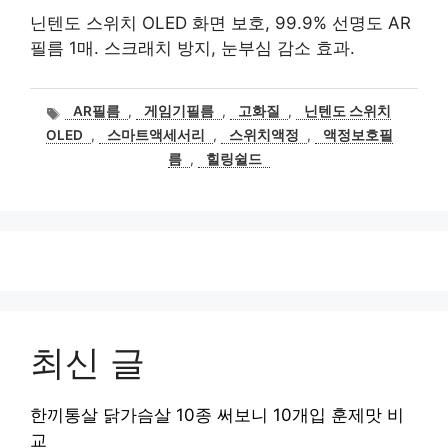
닌텐도 스위치 OLED 화면 보호, 99.9% 선명도 AR
필름 1매. 스크래치 방지, 눈부심 감소 효과.
태
AR필름
,
게임기필름
,
고화질
,
닌텐도 스위치
그
OLED
,
스마트액세서리
,
스위치액정
,
액정보호필
름
,
힐링쉴드
최신 글
한끼통살 닭가슴살 10종 써보니 10개입 훈제맛 비
교