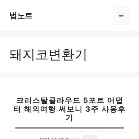
컨
텐
법노트
메
츠
로
뉴
건
너
돼지코변환기
뛰
기
크리스탈클라우드 5포트 어댑
터 해외여행 써보니 3주 사용후
기