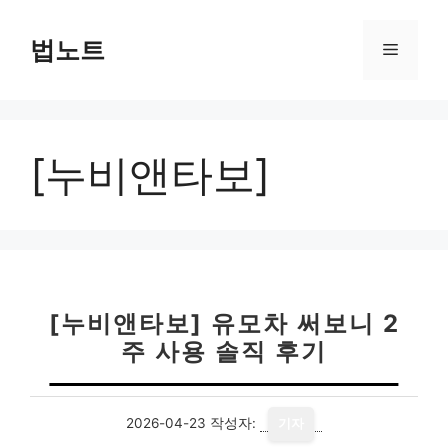
컨
텐
법노트
메
츠
로
뉴
건
너
[누비앤타보]
뛰
기
[누비앤타보] 유모차 써보니 2
주 사용 솔직 후기
2026-04-23
작성자:
기자