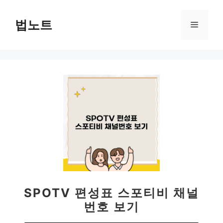
컨
텐
법노트
메
츠
로
뉴
건
너
뛰
기
SPOTV 편성표 스포티비 채널
번호 보기