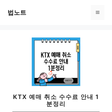
컨
텐
법노트
메
츠
로
뉴
건
너
뛰
기
KTX 예매 취소 수수료 안내 1
분정리