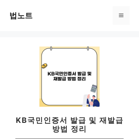
컨
텐
법노트
메
츠
로
뉴
건
너
뛰
기
KB국민인증서 발급 및 재발급
방법 정리