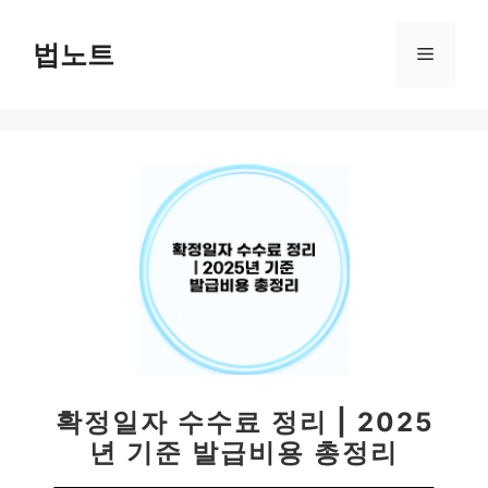
컨
텐
법노트
메
츠
로
뉴
건
너
뛰
기
확정일자 수수료 정리 | 2025
년 기준 발급비용 총정리