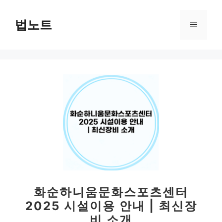
컨
텐
법노트
메
츠
로
뉴
건
너
뛰
기
화순하니움문화스포츠센터
2025 시설이용 안내 | 최신장
비 소개