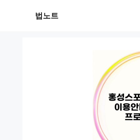
컨
텐
법노트
츠
로
건
너
뛰
기