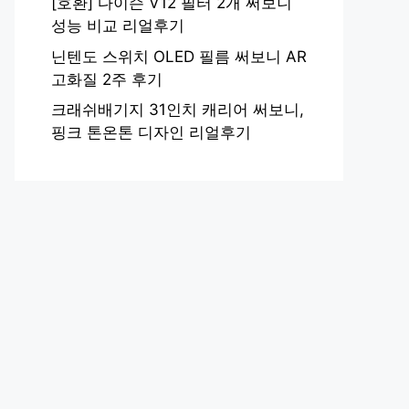
[호환] 다이슨 V12 필터 2개 써보니
성능 비교 리얼후기
닌텐도 스위치 OLED 필름 써보니 AR
고화질 2주 후기
크래쉬배기지 31인치 캐리어 써보니,
핑크 톤온톤 디자인 리얼후기