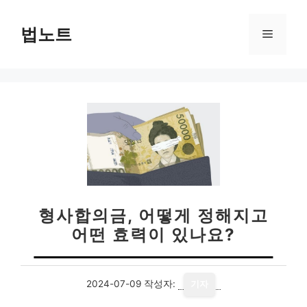
컨
텐
법노트
메
츠
로
뉴
건
너
뛰
기
형사합의금, 어떻게 정해지고
어떤 효력이 있나요?
2024-07-09
작성자:
기자