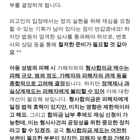
부를 결정하게 됩니다.
피고인의 입장에서는 정의 실현을 위해 재심을 요청
할 수 있는 기회가 남아 있다는 점이 반갑겠네요! 하
지만 법원의 엄격한 심사를 통과해야 하므로, 변호
사와 상담 등을 통해
철저한 준비가 필요할 것 같아
요
^^
아동 성범죄 피해 시
가해자와의
형사합의금 액수는
피해 규모, 범죄 정도, 가해자와 피해자의 관계 등을
종합적으로 고려해 결정
됩니다. 하지만
정액제나 과
실상계제도는 피해자에게 불리할 수 있어
이에 대한
개선이 필요해 보입니다.
형사합의금은 피해자에게
일정 법적 효력이 있지만, 미치는 영향은 제한적이라
고 해요.
그리고
합의금 납부 후에도 재심 신청이 가
능한데, 이는 형사사건의 공정성을 위한 중요한 장치
라고 할 수 있겠죠.
결국
형사합의금 제도는 여전히
보완이 필요한 부분이 있지만, 피해자 보호와 가해자