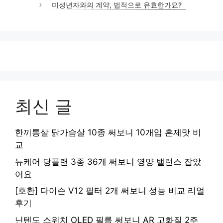
미성년자와의 계약, 법적으로 유효한가요?
리
최신 글
한끼통살 닭가슴살 10종 써보니 10개입 훈제맛 비
교
뉴케어 당플랜 3종 36개 써보니 영양 밸런스 잡았
어요
[호환] 다이슨 V12 필터 2개 써보니 성능 비교 리얼
후기
닌텐도 스위치 OLED 필름 써보니 AR 고화질 2주