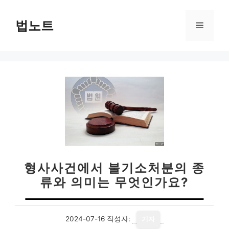
컨
텐
법노트
메
츠
로
뉴
건
너
뛰
기
형사사건에서 불기소처분의 종
류와 의미는 무엇인가요?
2024-07-16
작성자:
기자