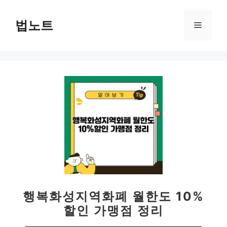
컨
텐
법노트
메
츠
로
뉴
건
너
뛰
기
행복화성지역화폐 월한도 10%
할인 가맹점 정리