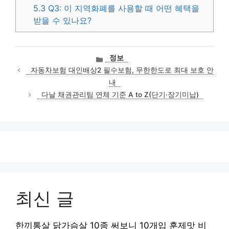
5.3
Q3: 이 지역화폐를 사용할 때 어떤 혜택을
받을 수 있나요?
카
정보
테
자동차보험 대인배상2 필수보험, 무한한도로 최대 보호 안
고
내
리
다날 채권관리팀 연체 기준 A to Z(단기·장기미납)
최신 글
한끼통살 닭가슴살 10종 써보니 10개입 훈제맛 비