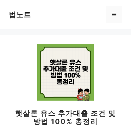
컨
텐
법노트
메
츠
로
뉴
건
너
뛰
기
햇살론 유스 추가대출 조건 및
방법 100% 총정리