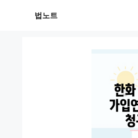
컨
텐
법노트
츠
로
건
너
뛰
기