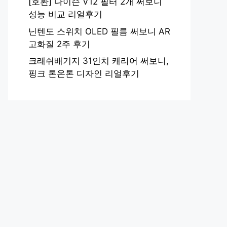
[호환] 다이슨 V12 필터 2개 써보니
성능 비교 리얼후기
닌텐도 스위치 OLED 필름 써보니 AR
고화질 2주 후기
크래쉬배기지 31인치 캐리어 써보니,
핑크 톤온톤 디자인 리얼후기