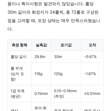
품이나 특이사항은 발견되지 않았습니다. 롤당
30m 길이의 화장지가 24롤씩, 총 72롤로 구성된
점을 고려할 때, 포장 상태는 매우 만족스러웠습니
다.
측정 항목
실측값
표기값
오차
롤당 길이
29.8m
30m
-0.67%
롤 무게
(심지 포
118g
120g
-1.67%
함)
1겹 두께
0.15~0.16mm
0.15mm
±0.01mm
(평균)
(추정)
퓨어 화
색상
퓨어 화이트
매우 유사