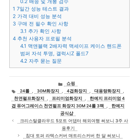
0.2
배송 및 개봉 검수
1
7일간 성능 테스트 결과
2
가격 대비 성능 분석
3
구매 전 필수 확인 사항
3.1
추가 확인 사항
4
추천 사용자 프로필 분석
4.1
맥앤블랙 2배자력 맥세이프 케이스 핸드폰
범퍼 자석 투명, 갤럭시Z 폴드7
4.2
자주 묻는 질문
카
쇼핑
테
태
24롤
,
30M화장지
,
4겹화장지
,
대용량화장지
,
고
그
천연펄프화장지
,
프리미엄화장지
,
한예지 프리미엄 4
리
겹 퓨어그레이스 천연펄프 화장지 30M 24롤 3팩
,
한예지
공식샵
크리스탈클라우드 5포트 어댑터 해외여행 써보니 3주 사
용후기
침대 토퍼 라텍스커버 매트리스커버 한 달 써보니