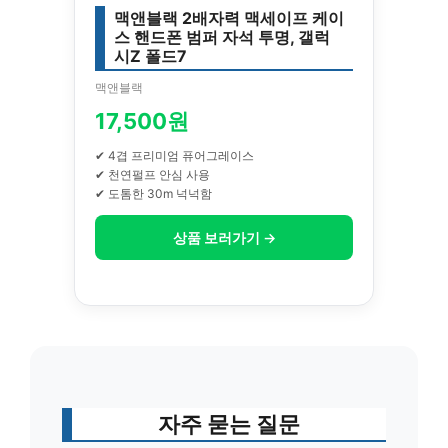
맥앤블랙 2배자력 맥세이프 케이
스 핸드폰 범퍼 자석 투명, 갤럭
시Z 폴드7
맥앤블랙
17,500원
✔ 4겹 프리미엄 퓨어그레이스
✔ 천연펄프 안심 사용
✔ 도톰한 30m 넉넉함
상품 보러가기 →
자주 묻는 질문