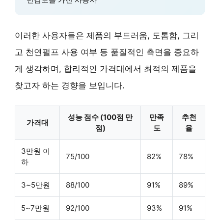
이러한 사용자들은 제품의 부드러움, 도톰함, 그리
고 천연펄프 사용 여부 등 품질적인 측면을 중요하
게 생각하며, 합리적인 가격대에서 최적의 제품을
찾고자 하는 경향을 보입니다.
성능 점수 (100점 만
만족
추천
가격대
점)
도
율
3만원 이
75/100
82%
78%
하
3~5만원
88/100
91%
89%
5~7만원
92/100
93%
91%