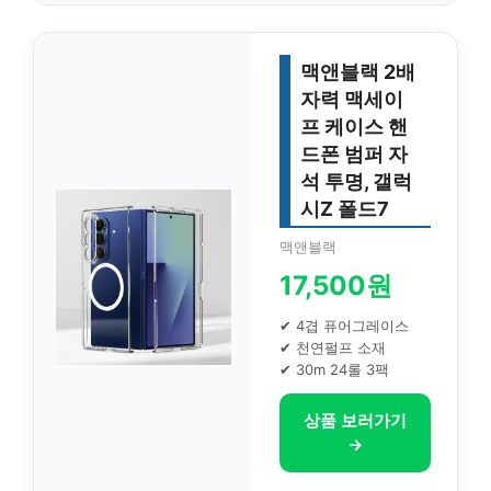
맥앤블랙 2배
자력 맥세이
프 케이스 핸
드폰 범퍼 자
석 투명, 갤럭
시Z 폴드7
맥앤블랙
17,500원
✔ 4겹 퓨어그레이스
✔ 천연펄프 소재
✔ 30m 24롤 3팩
상품 보러가기
→