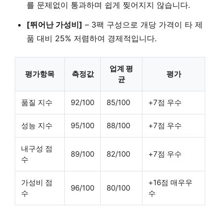
를 문제없이 통과하며 쉽게 찢어지지 않습니다.
[뛰어난 가성비]
–
3팩 구성
으로 개당 가격이
타 제
품 대비 25% 저렴
하여 경제적입니다.
업계 평
평가항목
측정값
평가
균
품질 지수
92/100
85/100
+7점 우수
성능 지수
95/100
88/100
+7점 우수
내구성 점
89/100
82/100
+7점 우수
수
가성비 점
+16점 매우우
96/100
80/100
수
수