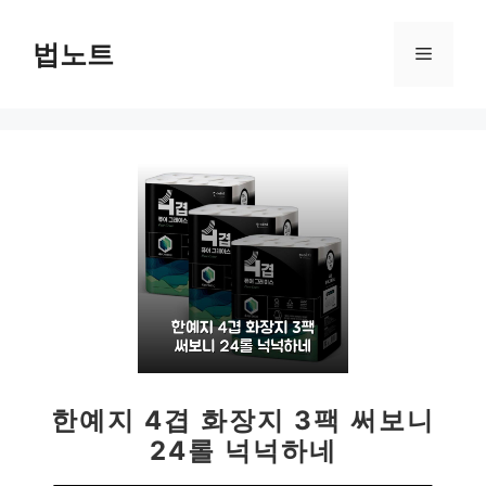
컨
텐
법노트
메
츠
로
뉴
건
너
뛰
기
한예지 4겹 화장지 3팩 써보니
24롤 넉넉하네