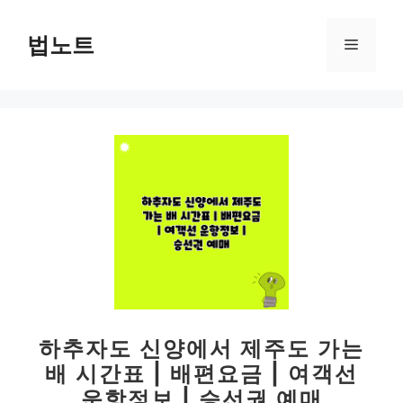
컨
텐
법노트
메
츠
로
뉴
건
너
뛰
기
하추자도 신양에서 제주도 가는
배 시간표 | 배편요금 | 여객선
운항정보 | 승선권 예매