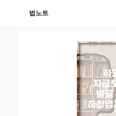
컨
텐
법노트
츠
로
건
너
뛰
기