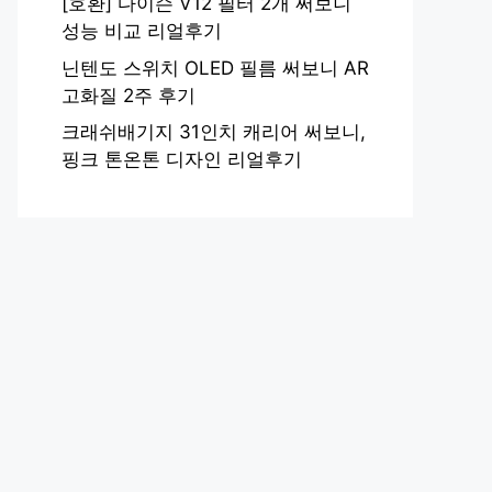
[호환] 다이슨 V12 필터 2개 써보니
성능 비교 리얼후기
닌텐도 스위치 OLED 필름 써보니 AR
고화질 2주 후기
크래쉬배기지 31인치 캐리어 써보니,
핑크 톤온톤 디자인 리얼후기