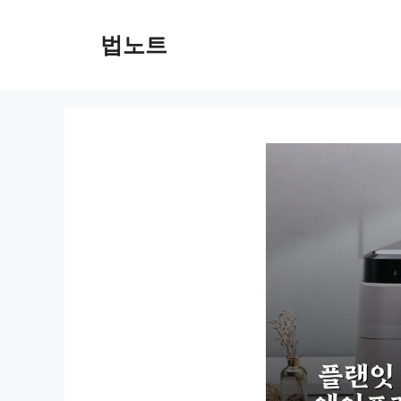
컨
텐
법노트
츠
로
건
너
뛰
기