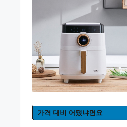
가격 대비 어땠냐면요