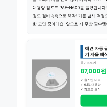
대용량 컴포트 PAF-N600을 들였답니다
윙도 겉바속촉으로 뚝딱! 기름 냄새 걱정
한 고민 중이에요. 앞으로 제 주방 필수템
애견 자동 
기 자율 배
움이스토어
87,000원
✔ 올스텐 내부
✔ 6.5L 대용량
✔ 컴포트 조작