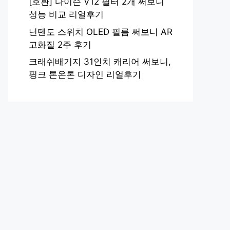
[호환] 다이슨 V12 필터 2개 써보니
성능 비교 리얼후기
닌텐도 스위치 OLED 필름 써보니 AR
고화질 2주 후기
크래쉬배기지 31인치 캐리어 써보니,
핑크 톤온톤 디자인 리얼후기