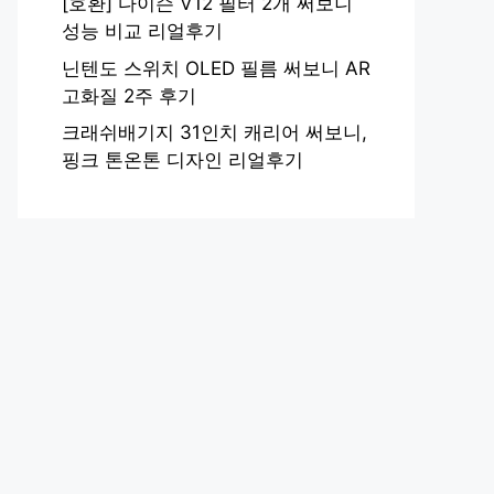
[호환] 다이슨 V12 필터 2개 써보니
성능 비교 리얼후기
닌텐도 스위치 OLED 필름 써보니 AR
고화질 2주 후기
크래쉬배기지 31인치 캐리어 써보니,
핑크 톤온톤 디자인 리얼후기