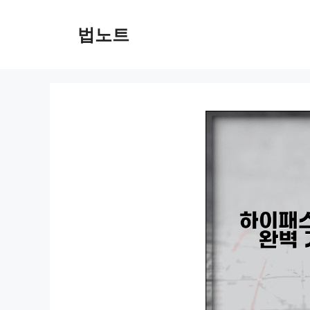
컨
텐
법노트
츠
로
건
너
뛰
기