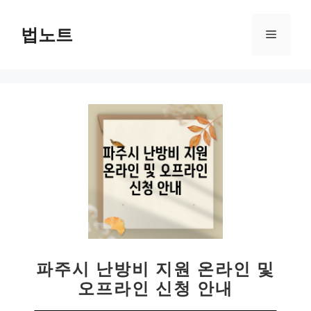
컨
텐
법노트
메
츠
로
뉴
건
너
뛰
기
파주시 난방비 지원 온라인 및
오프라인 신청 안내