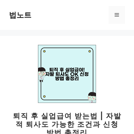
컨
텐
법노트
메
츠
로
뉴
건
너
뛰
기
퇴직 후 실업급여 받는법 | 자발
적 퇴사도 가능한 조건과 신청
방법 총정리