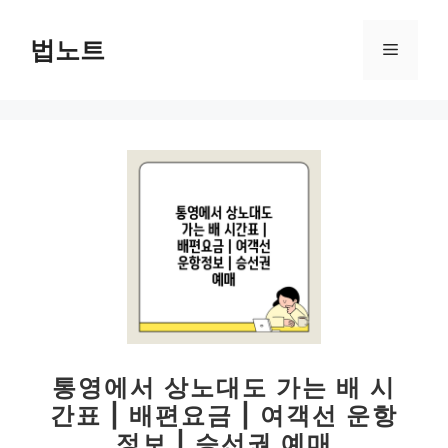
컨
텐
법노트
메
츠
로
뉴
건
너
뛰
기
통영에서 상노대도 가는 배 시
간표 | 배편요금 | 여객선 운항
정보 | 승선권 예매