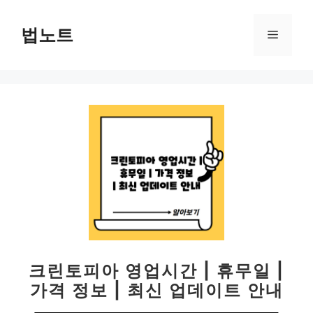
컨
텐
법노트
메
츠
로
뉴
건
너
뛰
기
크린토피아 영업시간 | 휴무일 |
가격 정보 | 최신 업데이트 안내