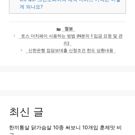
게 되나요?
카
정보
테
토스 더치페이 사용하는 방법 (N분의 1 입금 요청 및 관
고
리)
리
신한은행 집담보대출 신청조건 한도 상환내용
최신 글
한끼통살 닭가슴살 10종 써보니 10개입 훈제맛 비
교