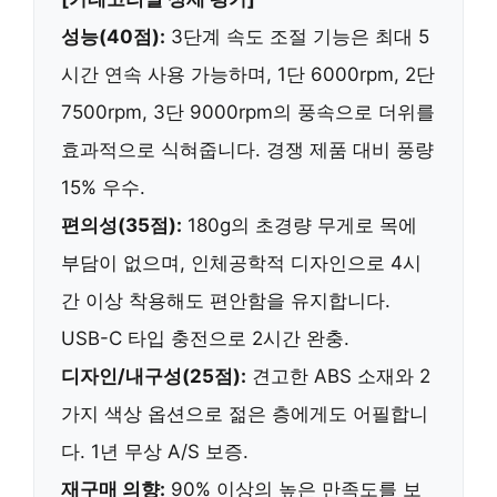
성능(40점):
3단계 속도 조절 기능은
최대 5
시간 연속 사용
가능하며, 1단 6000rpm, 2단
7500rpm, 3단 9000rpm의 풍속으로 더위를
효과적으로 식혀줍니다. 경쟁 제품 대비
풍량
15% 우수
.
편의성(35점):
180g의 초경량 무게
로 목에
부담이 없으며, 인체공학적 디자인으로
4시
간 이상 착용해도 편안함
을 유지합니다.
USB-C 타입 충전으로
2시간 완충
.
디자인/내구성(25점):
견고한 ABS 소재와
2
가지 색상 옵션
으로 젊은 층에게도 어필합니
다.
1년 무상 A/S 보증
.
재구매 의향:
90% 이상
의 높은 만족도를 보