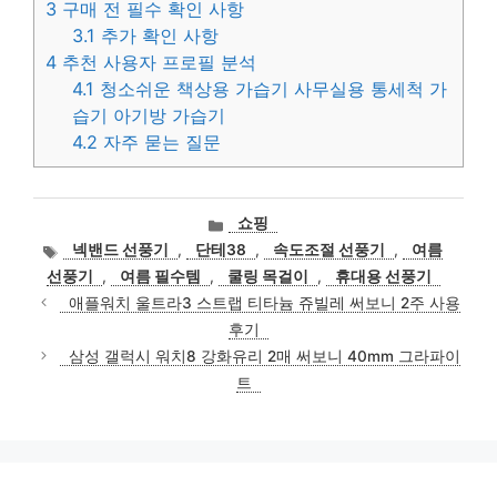
3
구매 전 필수 확인 사항
3.1
추가 확인 사항
4
추천 사용자 프로필 분석
4.1
청소쉬운 책상용 가습기 사무실용 통세척 가
습기 아기방 가습기
4.2
자주 묻는 질문
카
쇼핑
테
태
넥밴드 선풍기
,
단테38
,
속도조절 선풍기
,
여름
고
그
선풍기
,
여름 필수템
,
쿨링 목걸이
,
휴대용 선풍기
리
애플워치 울트라3 스트랩 티타늄 쥬빌레 써보니 2주 사용
후기
삼성 갤럭시 워치8 강화유리 2매 써보니 40mm 그라파이
트