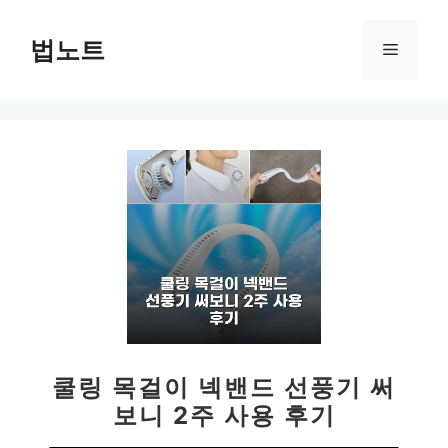
컨
텐
법노트
메
츠
로
뉴
건
너
뛰
기
쿨링 목걸이 넥밴드 선풍기 써
보니 2주 사용 후기