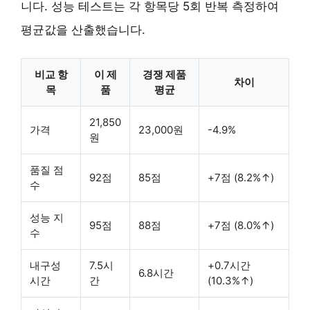
니다. 성능 테스트는 각 항목당 5회 반복 측정하여
평균값을 산출했습니다.
비교 항
이 제
경쟁 제품
차이
목
품
평균
21,850
가격
23,000원
-4.9%
원
품질 점
92점
85점
+7점 (8.2%↑)
수
성능 지
95점
88점
+7점 (8.0%↑)
수
내구성
7.5시
+0.7시간
6.8시간
시간
간
(10.3%↑)