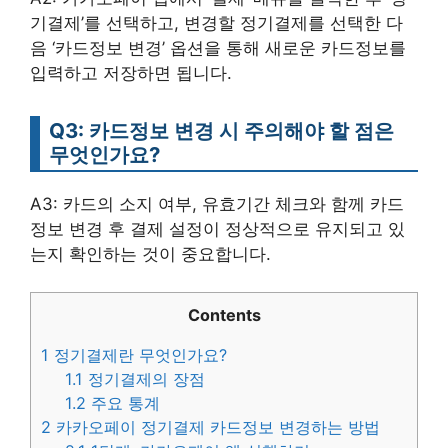
기결제’를 선택하고, 변경할 정기결제를 선택한 다
음 ‘카드정보 변경’ 옵션을 통해 새로운 카드정보를
입력하고 저장하면 됩니다.
Q3: 카드정보 변경 시 주의해야 할 점은
무엇인가요?
A3: 카드의 소지 여부, 유효기간 체크와 함께 카드
정보 변경 후 결제 설정이 정상적으로 유지되고 있
는지 확인하는 것이 중요합니다.
Contents
1
정기결제란 무엇인가요?
1.1
정기결제의 장점
1.2
주요 통계
2
카카오페이 정기결제 카드정보 변경하는 방법