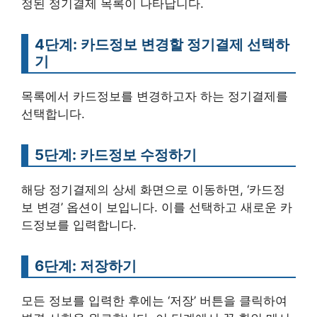
정된 정기결제 목록이 나타납니다.
4단계: 카드정보 변경할 정기결제 선택하
기
목록에서 카드정보를 변경하고자 하는 정기결제를
선택합니다.
5단계: 카드정보 수정하기
해당 정기결제의 상세 화면으로 이동하면, ‘카드정
보 변경’ 옵션이 보입니다. 이를 선택하고 새로운 카
드정보를 입력합니다.
6단계: 저장하기
모든 정보를 입력한 후에는 ‘저장’ 버튼을 클릭하여