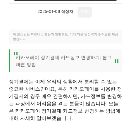
2025-01-06
작성자:
기자
이 포스팅은 파트너스 활동의 일환으로, 이에 따른 일정액의 수수료를 제공
받습니다.
카카오페이 정기결제 카드정보 변경하기: 쉽고
빠른 방법
정기결제는 이제 우리의 생활에서 분리할 수 없는
중요한 서비스인데요, 특히 카카오페이를 사용한 정
기결제의 경우 매우 간편하지만, 카드정보를 변경하
는 과정에서 어려움을 겪는 분들이 많습니다. 오늘
은 카카오페이 정기결제 카드정보 변경하는 방법에
대해 자세히 알아보겠습니다.