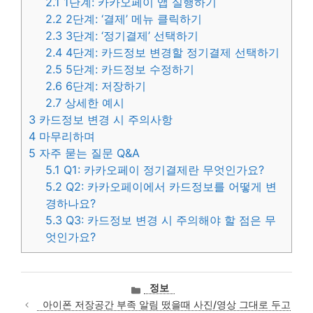
2.1
1단계: 카카오페이 앱 실행하기
2.2
2단계: ‘결제’ 메뉴 클릭하기
2.3
3단계: ‘정기결제’ 선택하기
2.4
4단계: 카드정보 변경할 정기결제 선택하기
2.5
5단계: 카드정보 수정하기
2.6
6단계: 저장하기
2.7
상세한 예시
3
카드정보 변경 시 주의사항
4
마무리하며
5
자주 묻는 질문 Q&A
5.1
Q1: 카카오페이 정기결제란 무엇인가요?
5.2
Q2: 카카오페이에서 카드정보를 어떻게 변
경하나요?
5.3
Q3: 카드정보 변경 시 주의해야 할 점은 무
엇인가요?
카
정보
테
아이폰 저장공간 부족 알림 떴을때 사진/영상 그대로 두고