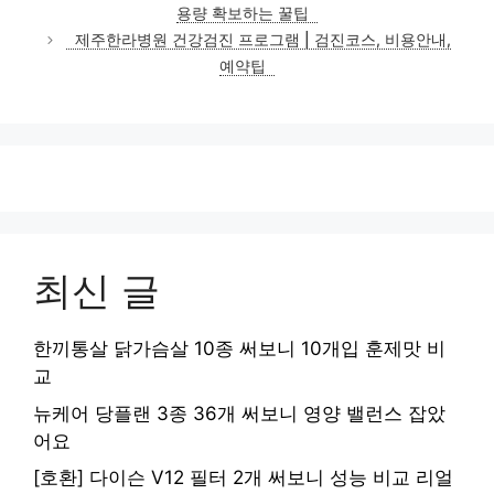
고
용량 확보하는 꿀팁
리
제주한라병원 건강검진 프로그램 | 검진코스, 비용안내,
예약팁
최신 글
한끼통살 닭가슴살 10종 써보니 10개입 훈제맛 비
교
뉴케어 당플랜 3종 36개 써보니 영양 밸런스 잡았
어요
[호환] 다이슨 V12 필터 2개 써보니 성능 비교 리얼