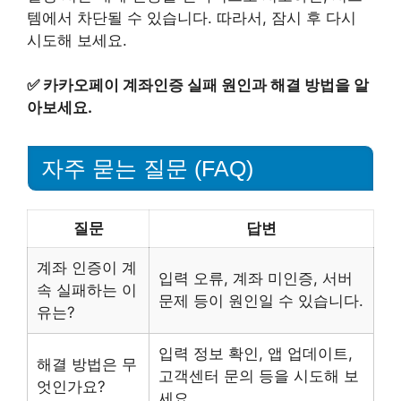
템에서 차단될 수 있습니다. 따라서, 잠시 후 다시
시도해 보세요.
✅
카카오페이 계좌인증 실패 원인과 해결 방법을 알
아보세요.
자주 묻는 질문 (FAQ)
질문
답변
계좌 인증이 계
입력 오류, 계좌 미인증, 서버
속 실패하는 이
문제 등이 원인일 수 있습니다.
유는?
입력 정보 확인, 앱 업데이트,
해결 방법은 무
고객센터 문의 등을 시도해 보
엇인가요?
세요.