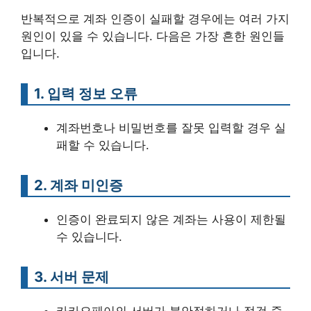
반복적으로 계좌 인증이 실패할 경우에는 여러 가지
원인이 있을 수 있습니다. 다음은 가장 흔한 원인들
입니다.
1. 입력 정보 오류
계좌번호나 비밀번호를 잘못 입력할 경우 실
패할 수 있습니다.
2. 계좌 미인증
인증이 완료되지 않은 계좌는 사용이 제한될
수 있습니다.
3. 서버 문제
카카오페이의 서버가 불안정하거나 점검 중