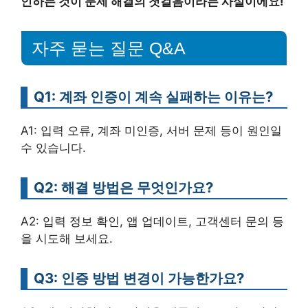
인하는 것이 문제 해결의 첫걸음이라는 사실이에요!
자주 묻는 질문 Q&A
Q1: 계좌 인증이 계속 실패하는 이유는?
A1: 입력 오류, 계좌 미인증, 서버 문제 등이 원인일
수 있습니다.
Q2: 해결 방법은 무엇인가요?
A2: 입력 정보 확인, 앱 업데이트, 고객센터 문의 등
을 시도해 보세요.
Q3: 인증 방법 변경이 가능한가요?