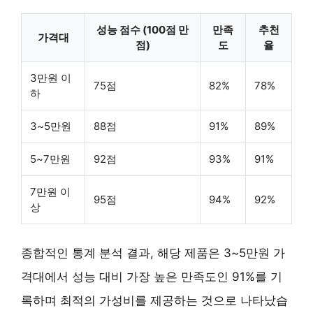
성능 점수 (100점 만
만족
추천
가격대
점)
도
율
3만원 이
75점
82%
78%
하
3~5만원
88점
91%
89%
5~7만원
92점
93%
91%
7만원 이
95점
94%
92%
상
종합적인 통계 분석 결과, 해당 제품은
3~5만원 가
격대
에서 성능 대비 가장 높은 만족도인 91%를 기
록하며 최적의 가성비를 제공하는 것으로 나타났습