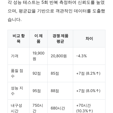
각 성능 테스트는 5회 반복 측정하여 신뢰도를 높였
으며, 평균값을 기반으로 객관적인 데이터를 도출했
습니다.
비교 항
이 제
경쟁 제품
차이
목
품
평균
19,900
가격
20,800원
-4.3%
원
품질 점
92점
85점
+7점 (8.2%↑)
수
성능 지
95점
88점
+7점 (8.0%↑)
수
내구성
750시
+70시간
680시간
시간
간
(10.3%↑)