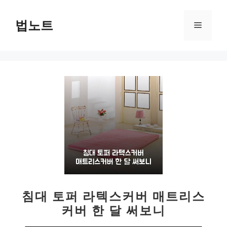
컨
텐
법노트
메
츠
로
뉴
건
너
뛰
기
침대 토퍼 라텍스커버 매트리스
커버 한 달 써보니