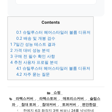
Contents
0.1
슈틸루스터 헤어스타일러 볼륨 디퓨저
0.2
배송 및 개봉 검수
1
7일간 성능 테스트 결과
2
가격 대비 성능 분석
3
구매 전 필수 확인 사항
4
추천 사용자 프로필 분석
4.1
슈틸루스터 헤어스타일러 볼륨 디퓨저
4.2
자주 묻는 질문
카
쇼핑
테
태
라텍스커버
,
라텍스토퍼
,
매트리스커버
,
슬립스
고
그
파
,
침대 토퍼
,
침대커버
,
토퍼커버
,
편안한잠
리
한예지 4겹 화장지 3팩 써보니 24롤 넉넉하네