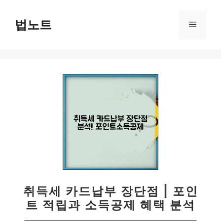
컨
텐
법노트
메
츠
로
뉴
건
너
뛰
기
취득세 카드납부 장단점 | 포인
트 적립과 소득공제 혜택 분석