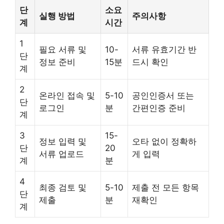
단
소요
실행 방법
주의사항
계
시간
1
필요 서류 및
10-
서류 유효기간 반
단
정보 준비
15분
드시 확인
계
2
온라인 접속 및
5-10
공인인증서 또는
단
로그인
분
간편인증 준비
계
3
15-
정보 입력 및
오타 없이 정확하
단
20
서류 업로드
게 입력
계
분
4
최종 검토 및
5-10
제출 전 모든 항목
단
제출
분
재확인
계