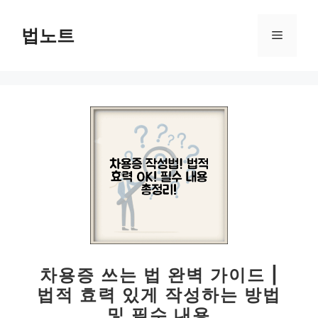
컨
텐
법노트
메
츠
로
뉴
건
너
뛰
기
차용증 쓰는 법 완벽 가이드 |
법적 효력 있게 작성하는 방법
및 필수 내용