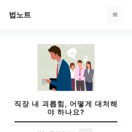
컨
텐
법노트
메
츠
로
뉴
건
너
뛰
기
직장 내 괴롭힘, 어떻게 대처해
야 하나요?