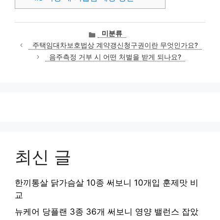
카
미분류
테
주택임대차보호법상 계약갱신청구권이란 무엇인가요?
고
음주측정 거부 시 어떤 처벌을 받게 되나요?
리
최신 글
한끼통살 닭가슴살 10종 써보니 10개입 훈제맛 비
교
뉴케어 당플랜 3종 36개 써보니 영양 밸런스 잡았