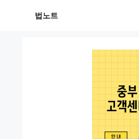
컨
텐
법노트
츠
로
건
너
뛰
기