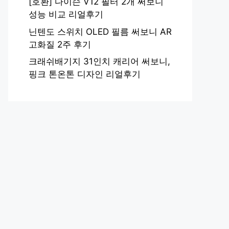
[호환] 다이슨 V12 필터 2개 써보니
성능 비교 리얼후기
닌텐도 스위치 OLED 필름 써보니 AR
고화질 2주 후기
크래쉬배기지 31인치 캐리어 써보니,
핑크 톤온톤 디자인 리얼후기