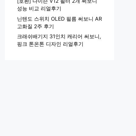
[호환] 다이슨 V12 필터 2개 써보니
성능 비교 리얼후기
닌텐도 스위치 OLED 필름 써보니 AR
고화질 2주 후기
크래쉬배기지 31인치 캐리어 써보니,
핑크 톤온톤 디자인 리얼후기