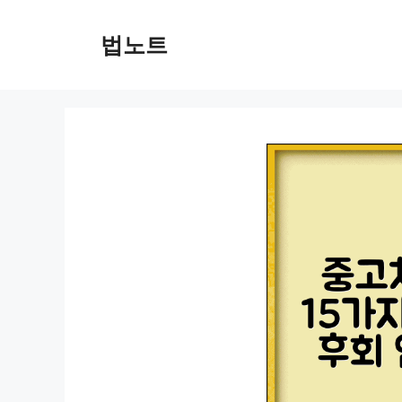
컨
텐
법노트
츠
로
건
너
뛰
기